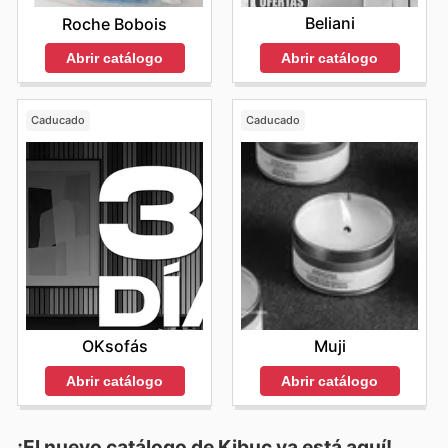
Beliani
Roche Bobois
Abrir catálogo
Abrir catálogo
Caducado
Caducado
OKsofás
Muji
Abrir catálogo
Abrir catálogo
¡El nuevo catálogo de
Kibuc
ya está aquí!