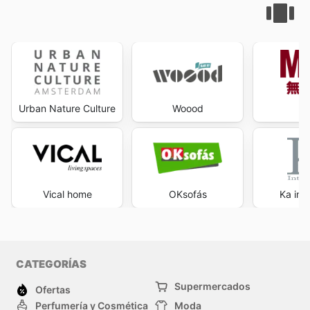
Urban Nature Culture
Woood
Vical home
OKsofás
Ka int
CATEGORÍAS
Supermercados
Ofertas
Perfumería y Cosmética
Moda