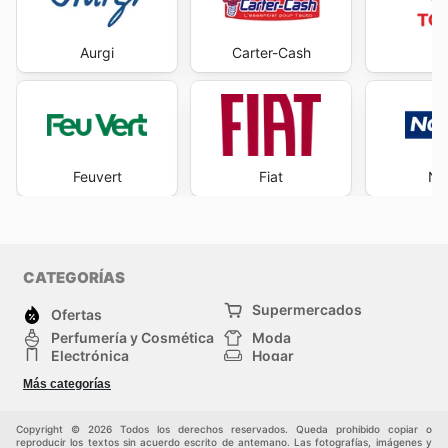
Aurgi
Carter-Cash
To
Feuvert
Fiat
No
CATEGORÍAS
Supermercados
Ofertas
Perfumería y Cosmética
Moda
Electrónica
Hogar
Deporte
Bricolaje y jardinería
Más categorías
Juguetes y bebés
Mascotas
Auto y Moto
Otros
Copyright © 2026 Todos los derechos reservados. Queda prohibido copiar o
reproducir los textos sin acuerdo escrito de antemano. Las fotografías, imágenes y