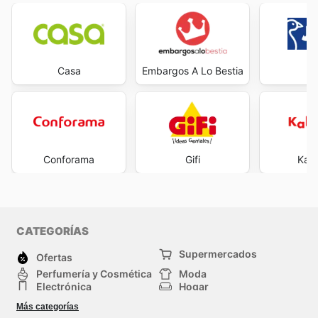
Casa
Embargos A Lo Bestia
J
Conforama
Gifi
Kal
CATEGORÍAS
Supermercados
Ofertas
Perfumería y Cosmética
Moda
Electrónica
Hogar
Deporte
Bricolaje y jardinería
Más categorías
Juguetes y bebés
Mascotas