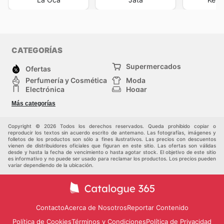
CATEGORÍAS
Supermercados
Ofertas
Perfumería y Cosmética
Moda
Electrónica
Hogar
Deporte
Bricolaje y jardinería
Más categorías
Juguetes y bebés
Mascotas
Auto y Moto
Otros
Copyright © 2026 Todos los derechos reservados. Queda prohibido copiar o
reproducir los textos sin acuerdo escrito de antemano. Las fotografías, imágenes y
folletos de los productos son sólo a fines ilustrativos. Las precios con descuentos
vienen de distribuidores oficiales que figuran en este sitio. Las ofertas son válidas
desde y hasta la fecha de vencimiento o hasta agotar stock. El objetivo de este sitio
es informativo y no puede ser usado para reclamar los productos. Los precios pueden
variar dependiendo de la ubicación.
Contacto
Acerca de Nosotros
Reportar Contenido
Política de Cookies
Términos y Condiciones
Política de Privacidad