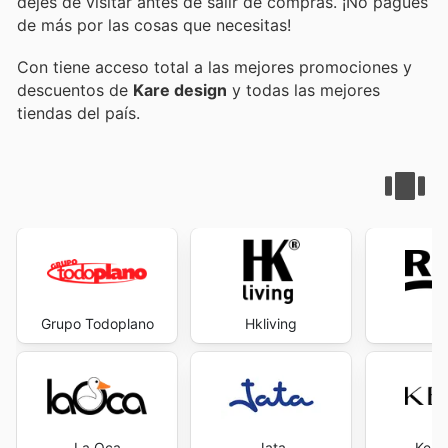
dejes de visitar
antes de salir de compras. ¡No pagues
de más por las cosas que necesitas!
Con
tiene acceso total a las mejores promociones y
descuentos de
Kare design
y todas las mejores
tiendas del país.
Grupo Todoplano
Hkliving
R
La Oca
Jata
Kena