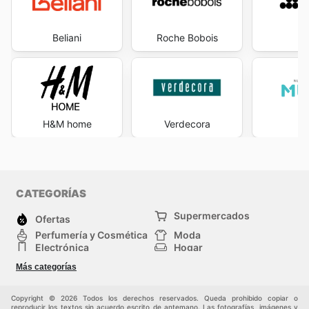
Beliani
Roche Bobois
S
H&M home
Verdecora
M
CATEGORÍAS
Supermercados
Ofertas
Perfumería y Cosmética
Moda
Electrónica
Hogar
Deporte
Bricolaje y jardinería
Más categorías
Juguetes y bebés
Mascotas
Auto y Moto
Otros
Copyright © 2026 Todos los derechos reservados. Queda prohibido copiar o
reproducir los textos sin acuerdo escrito de antemano. Las fotografías, imágenes y