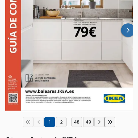
1
2
48
49
...