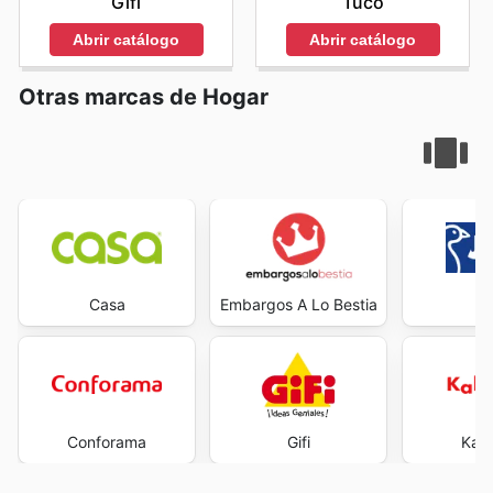
Gifi
Tuco
Abrir catálogo
Abrir catálogo
Otras marcas de Hogar
Casa
Embargos A Lo Bestia
J
Conforama
Gifi
Kal