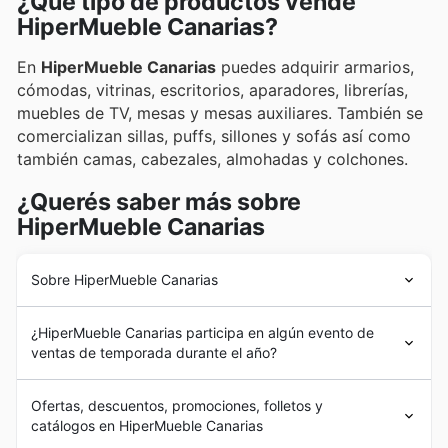
¿Qué tipo de productos vende
folletos promocionales y catálogos en línea, donde se
HiperMueble Canarias?
presentan ofertas exclusivas y promociones
irresistibles.
En
HiperMueble Canarias
puedes adquirir armarios,
cómodas, vitrinas, escritorios, aparadores, librerías,
muebles de TV, mesas y mesas auxiliares. También se
comercializan sillas, puffs, sillones y sofás así como
también camas, cabezales, almohadas y colchones.
¿Querés saber más sobre
HiperMueble Canarias
Sobre HiperMueble Canarias
HiperMueble Canarias
es una empresa que nació en
¿HiperMueble Canarias participa en algún evento de
1987 gracias a D. Cayetano Gil Vidal quien comenzó con
ventas de temporada durante el año?
un negocio que compraba grandes cantidades de
productos y debido a ello podía obtener mejores
Sí, HiperMueble Canarias participa activamente en las
precios. Esa modalidad sigue siendo la base de la
Ofertas, descuentos, promociones, folletos y
rebajas de temporada
y
promociones especiales
a lo
empresa que cuenta con 2 grandes espacios
catálogos en HiperMueble Canarias
largo del año, ofreciendo
descuentos
y
folletos
que
comerciales y nutre de muebles a miles de familias.