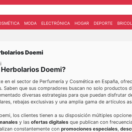
OSMÉTICA
MODA
ELECTRÓNICA
HOGAR
DEPORTE
BRICOL
rbolarios Doemi
i
n Herbolarios Doemi?
te en el sector de Perfumería y Cosmética en España, ofre
os. Saben que sus compradores buscan no solo productos de
plementado diversas estrategias para que puedan disfrutar 
ares, rebajas exclusivas y una amplia gama de artículos as
mi, los clientes tienen a su disposición múltiples opcione
emanales
y las
ofertas digitales
que publican con frecuencia
tualizan constantemente con
promociones especiales
,
desc