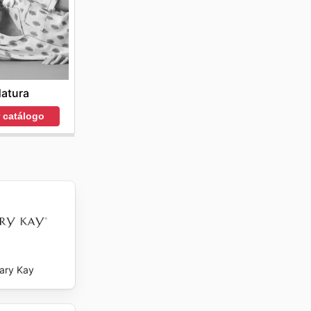
atura
r catálogo
ary Kay