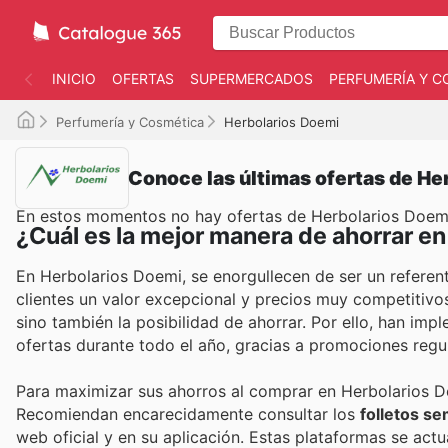
INICIO
OFERTAS
SUPERMERCADOS
PERFUMERÍA Y C
Perfumería y Cosmética
Herbolarios Doemi
Conoce las últimas ofertas de He
En estos momentos no hay ofertas de Herbolarios Doem
¿Cuál es la mejor manera de ahorrar e
En Herbolarios Doemi, se enorgullecen de ser un referen
clientes un valor excepcional y precios muy competitiv
sino también la posibilidad de ahorrar. Por ello, han im
ofertas durante todo el año, gracias a promociones regul
Para maximizar sus ahorros al comprar en Herbolarios Doe
Recomiendan encarecidamente consultar los
folletos s
web oficial y en su aplicación. Estas plataformas se ac