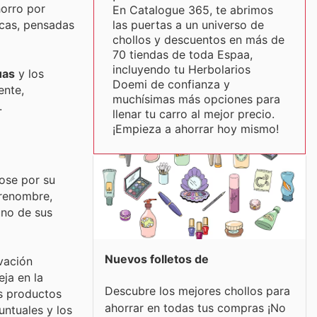
orro por
En Catalogue 365, te abrimos
las puertas a un universo de
icas, pensadas
chollos y descuentos en más de
70 tiendas de toda Espaa,
incluyendo tu Herbolarios
uas
y los
Doemi de confianza y
ente,
muchísimas más opciones para
.
llenar tu carro al mejor precio.
¡Empieza a ahorrar hoy mismo!
ose por su
 renombre,
uno de sus
Nuevos folletos de
vación
eja en la
Descubre los mejores chollos para
us productos
ahorrar en todas tus compras ¡No
untuales y los