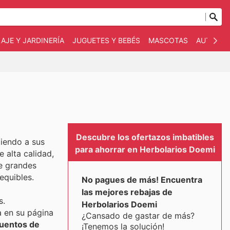
AJE Y JARDINERÍA
JUGUETES Y BEBÉS
MASCOTAS
AUTO Y 
Descubre los ofertazos imbatibles
ciendo a sus
para ahorrar en Herbolarios Doemi
 alta calidad,
de grandes
equibles.
No pagues de más! Encuentra
las mejores rebajas de
s.
Herbolarios Doemi
 en su página
¿Cansado de gastar de más?
uentos de
¡Tenemos la solución!