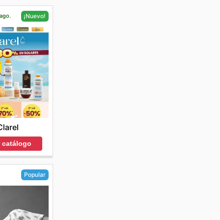
 ago.
¡Nuevo!
Clarel
r catálogo
Popular