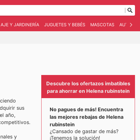
AJE Y JARDINERÍA
JUGUETES Y BEBÉS
MASCOTAS
AUTO Y 
Descubre los ofertazos imbatibles
para ahorrar en Helena rubinstein
eciendo
dquirir sus
No pagues de más! Encuentra
el año,
las mejores rebajas de Helena
competitivos.
rubinstein
¿Cansado de gastar de más?
nales y
¡Tenemos la solución!