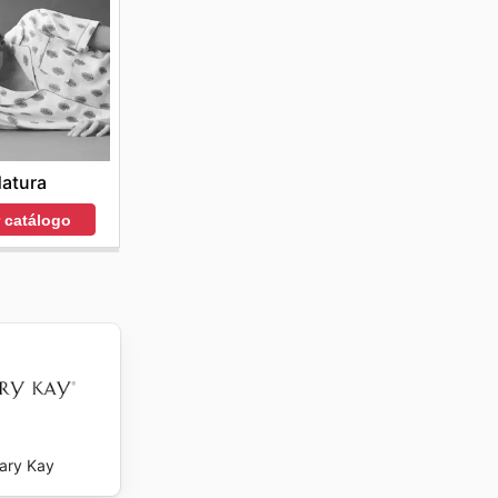
atura
r catálogo
ary Kay