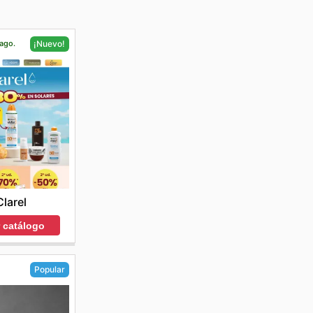
 ago.
¡Nuevo!
Clarel
r catálogo
Popular