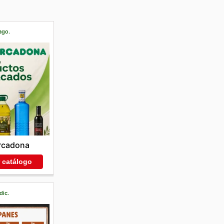
ago.
rcadona
r catálogo
dic.