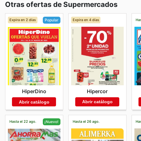
Otras ofertas de Supermercados
Expira en 2 días
Expira en 4 días
Has
Popular
Hipercor
HiperDino
Abrir catálogo
Abrir catálogo
Hasta el 22 ago.
Hasta el 26 ago.
Has
¡Nuevo!