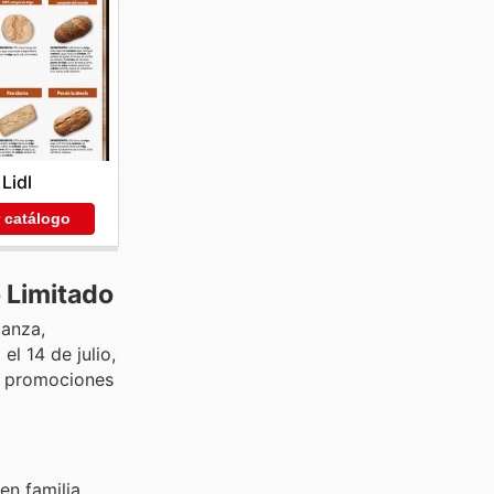
Lidl
r catálogo
 Limitado
ianza,
l 14 de julio,
as promociones
en familia.