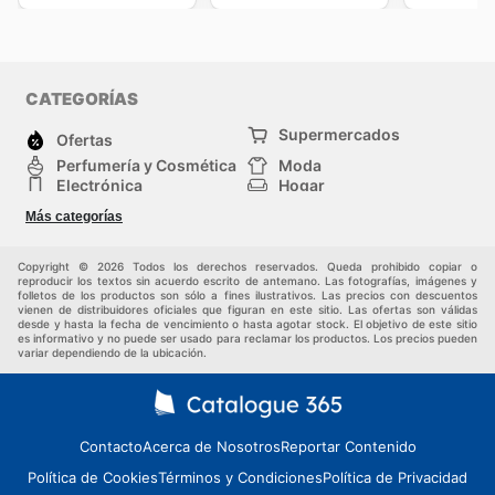
CATEGORÍAS
Supermercados
Ofertas
Perfumería y Cosmética
Moda
Electrónica
Hogar
Deporte
Bricolaje y jardinería
Más categorías
Juguetes y bebés
Mascotas
Auto y Moto
Otros
Copyright © 2026 Todos los derechos reservados. Queda prohibido copiar o
reproducir los textos sin acuerdo escrito de antemano. Las fotografías, imágenes y
folletos de los productos son sólo a fines ilustrativos. Las precios con descuentos
vienen de distribuidores oficiales que figuran en este sitio. Las ofertas son válidas
desde y hasta la fecha de vencimiento o hasta agotar stock. El objetivo de este sitio
es informativo y no puede ser usado para reclamar los productos. Los precios pueden
variar dependiendo de la ubicación.
Contacto
Acerca de Nosotros
Reportar Contenido
Política de Cookies
Términos y Condiciones
Política de Privacidad