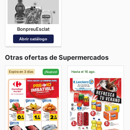
BonpreuEsclat
Abrir catálogo
Otras ofertas de Supermercados
Expira en 3 días
Hasta el 16 ago.
¡Nuevo!