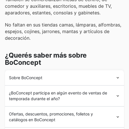
comedor y auxiliares, escritorios, muebles de TV,
aparadores, estantes, consolas y gabinetes.
No faltan en sus tiendas camas, lámparas, alfombras,
espejos, cojines, jarrones, mantas y artículos de
decoración.
¿Querés saber más sobre
BoConcept
Sobre BoConcept
BoConcept
tiene su origen en un pequeño pueblo de
¿BoConcept participa en algún evento de ventas de
Dinamarca llamado Herning. Allí, Jens Ærthøj y Tage
temporada durante el año?
Mølholm comenzaron con la empresa en un pequeño
taller donde realizaban sus muebles artesanales. El paso
Sí, BoConcept suele participar activamente en eventos
del tiempo hizo crecer a la empresa que comenzó a
Ofertas, descuentos, promociones, folletos y
de rebajas estacionales y promociones especiales
expandirse por toda Europa con sus diseños.
catálogos en BoConcept
durante todo el año en España. Le recomendamos
La primera tienda en España se estableció en 2017, en
encarecidamente que consulte nuestros
folletos y