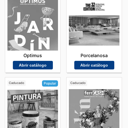
Optimus
Porcelanosa
Abrir catálogo
Abrir catálogo
Caducado
Caducado
Popular