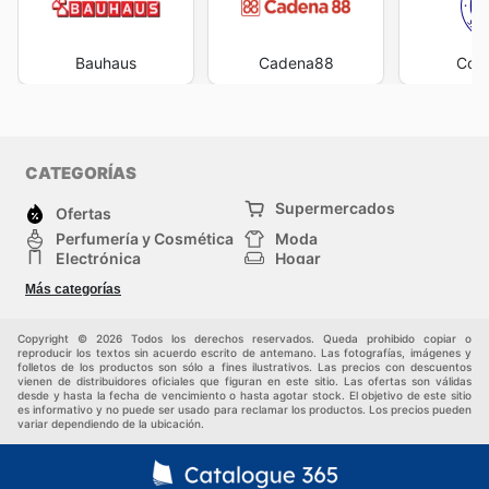
Bauhaus
Cadena88
Cofe
CATEGORÍAS
Supermercados
Ofertas
Perfumería y Cosmética
Moda
Electrónica
Hogar
Deporte
Bricolaje y jardinería
Más categorías
Juguetes y bebés
Mascotas
Auto y Moto
Otros
Copyright © 2026 Todos los derechos reservados. Queda prohibido copiar o
reproducir los textos sin acuerdo escrito de antemano. Las fotografías, imágenes y
folletos de los productos son sólo a fines ilustrativos. Las precios con descuentos
vienen de distribuidores oficiales que figuran en este sitio. Las ofertas son válidas
desde y hasta la fecha de vencimiento o hasta agotar stock. El objetivo de este sitio
es informativo y no puede ser usado para reclamar los productos. Los precios pueden
variar dependiendo de la ubicación.