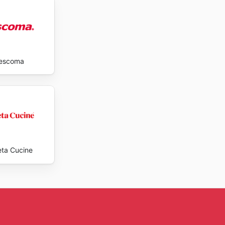
escoma
eta Cucine