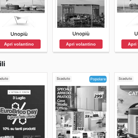
Unopiù
U
Unopiù
Apri volantino
Apri
Apri volantino
li
aduto
Scaduto
Scaduto
Popolare