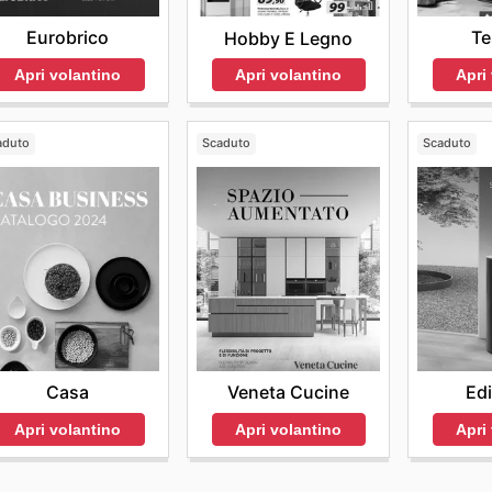
Eurobrico
T
Hobby E Legno
Apri volantino
Apri
Apri volantino
aduto
Scaduto
Scaduto
Casa
Veneta Cucine
Edi
Apri volantino
Apri volantino
Apri