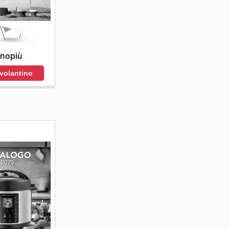
nopiù
 volantino