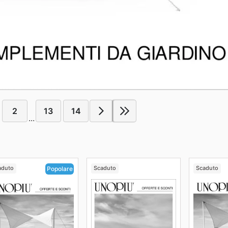
2
13
14
...
aduto
Scaduto
Scaduto
Popolare