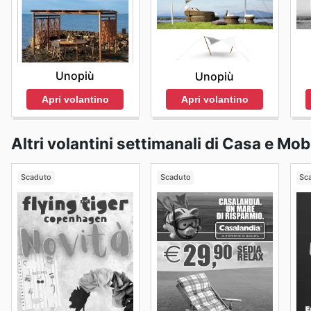
Unopiù
Unopiù
Apri volantino
Apri volantino
Altri volantini settimanali di Casa e Mobi
Scaduto
Scaduto
Sc