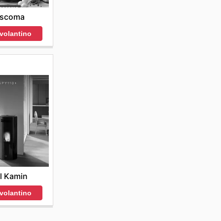
escoma
 volantino
l Kamin
 volantino