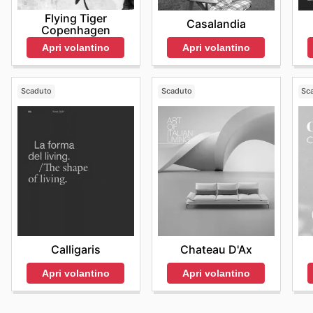
Flying Tiger
Casalandia
Copenhagen
Apri volantino
Apri volantino
Scaduto
Scaduto
Sc
Calligaris
Chateau D'Ax
Apri volantino
Apri volantino