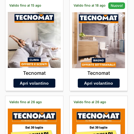
Valido fino al 15 ago
Valido fino al 18 ago
Nuovo!
Tecnomat
Tecnomat
Apri volantino
Apri volantino
Valido fino al 26 ago
Valido fino al 26 ago