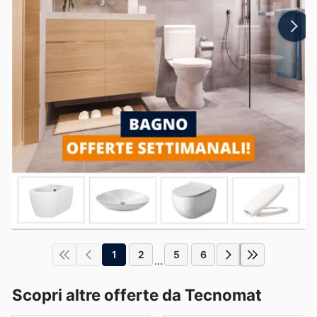
1
2
5
6
...
Scopri altre offerte da Tecnomat