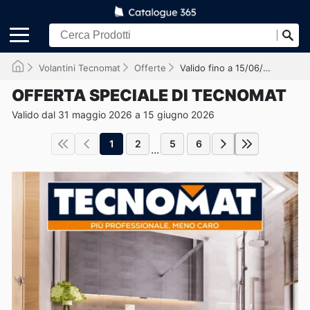
Volantini Tecnomat
Offerte
Valido fino a 15/06/2026
OFFERTA SPECIALE DI TECNOMAT
Valido dal 31 maggio 2026 a 15 giugno 2026
1
2
5
6
...