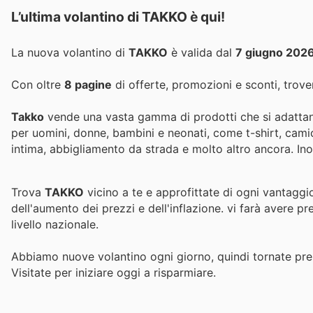
L’ultima volantino di TAKKO è qui!
La nuova volantino di
TAKKO
è valida dal
7 giugno 202
Con oltre
8 pagine
di offerte, promozioni e sconti, trover
Takko
vende una vasta gamma di prodotti che si adattano
per uomini, donne, bambini e neonati, come t-shirt, camic
intima, abbigliamento da strada e molto altro ancora. Inolt
Trova
TAKKO
vicino a te e approfittate di ogni vantaggi
dell'aumento dei prezzi e dell'inflazione.
vi farà avere pr
livello nazionale.
Abbiamo nuove volantino ogni giorno, quindi tornate pres
Visitate
per iniziare oggi a risparmiare.