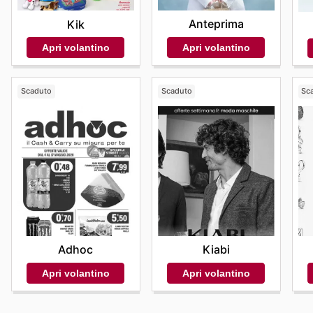
Anteprima
Kik
Apri volantino
Apri volantino
Scaduto
Scaduto
Sc
Adhoc
Kiabi
Apri volantino
Apri volantino