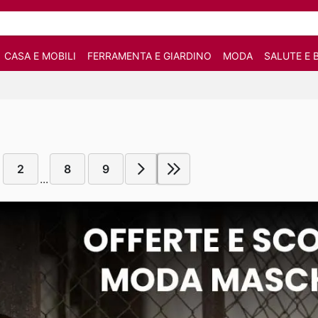
CASA E MOBILI
FERRAMENTA E GIARDINO
MODA
SALUTE E 
2
8
9
...