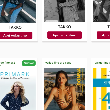
TAKKO
T
TAKKO
Apri volantino
Apri
Apri volantino
ido fino al 21
Valido fino al 31 ago
Valido fino 
Nuovo!
o