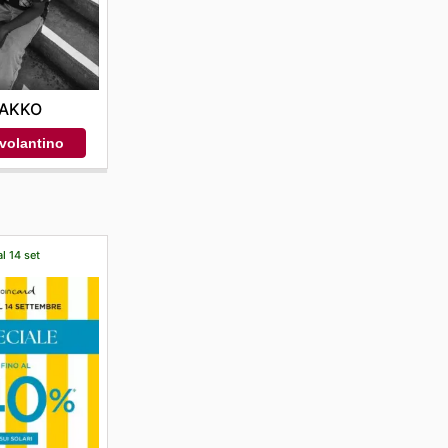
AKKO
 volantino
al 14 set