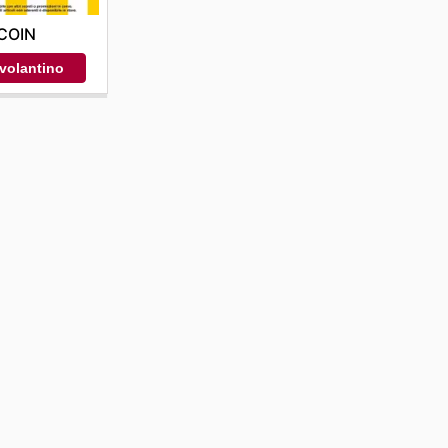
COIN
 volantino