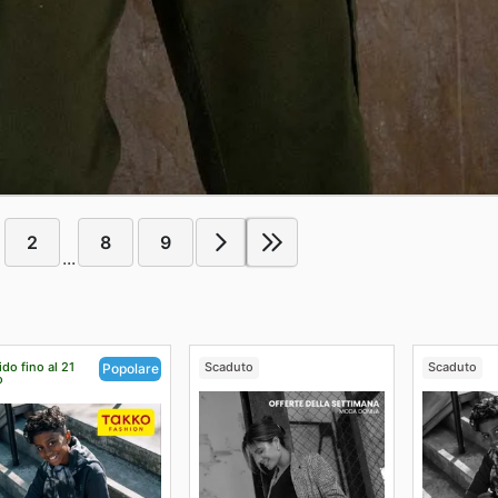
2
8
9
...
ido fino al 21
Scaduto
Scaduto
Popolare
o