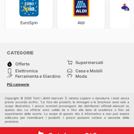
EuroSpin
Aldi
Ti
CATEGORIE
Supermercati
Offerte
Elettronica
Casa e Mobili
Ferramenta e Giardino
Moda
Salute e Bellezza
Sport e tempo libero
Più categorie
Bambini e Neonati
Animali Domestici
Altri
Copyright © 2026 Tutti i diritti riservati. È vietato copiare o riprodurre i testi senza
previo accordo scritto. "Le foto dei prodotti, le immagini e le brochure sono solo a
scopo illustrativo. I prezzi scontati provengono dai distributori ufficiali elencati su
questo sito. Le offerte sono valide da e fino alla data di scadenza o fino ad
esaurimento delle scorte. Lo scopo di questo sito è informativo e non può essere
utilizzato per rivendicare i prodotti. I prezzi possono variare a seconda della
posizione.