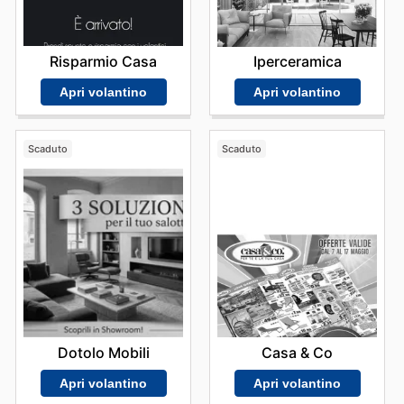
Risparmio Casa
Iperceramica
Apri volantino
Apri volantino
Scaduto
Scaduto
Dotolo Mobili
Casa & Co
Apri volantino
Apri volantino