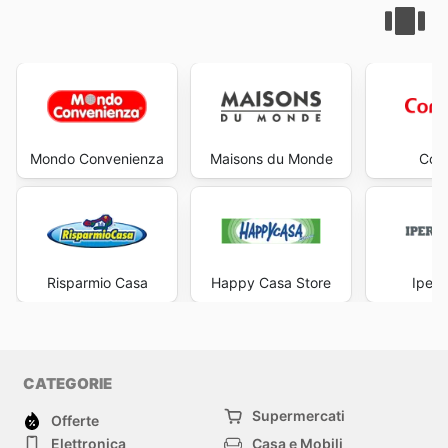
Mondo Convenienza
Maisons du Monde
Con
Risparmio Casa
Happy Casa Store
Iperc
CATEGORIE
Supermercati
Offerte
Elettronica
Casa e Mobili