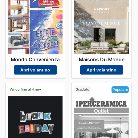
Mondo Convenienza
Maisons Du Monde
Apri volantino
Apri volantino
Valido fino al 4 nov
Scaduto
Popolare