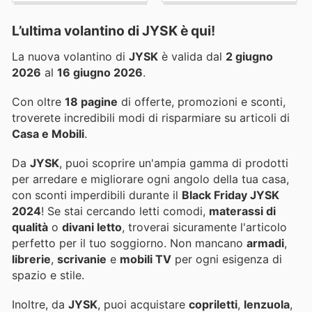
L’ultima volantino di JYSK è qui!
La nuova volantino di
JYSK
è valida dal
2 giugno
2026
al
16 giugno 2026
.
Con oltre
18 pagine
di offerte, promozioni e sconti,
troverete incredibili modi di risparmiare su articoli di
Casa e Mobili
.
Da
JYSK
, puoi scoprire un'ampia gamma di prodotti
per arredare e migliorare ogni angolo della tua casa,
con sconti imperdibili durante il
Black Friday JYSK
2024
! Se stai cercando letti comodi,
materassi di
qualità
o
divani letto
, troverai sicuramente l'articolo
perfetto per il tuo soggiorno. Non mancano
armadi
,
librerie
,
scrivanie
e
mobili TV
per ogni esigenza di
spazio e stile.
Inoltre, da
JYSK
, puoi acquistare
copriletti
,
lenzuola
,