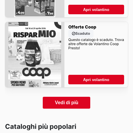
Apri volantino
Offerte Coop
Scaduto
Questo catalogo è scaduto. Trova
altre offerte da Volantino Coop
Presto!
Apri volantino
Vedi di più
Cataloghi più popolari