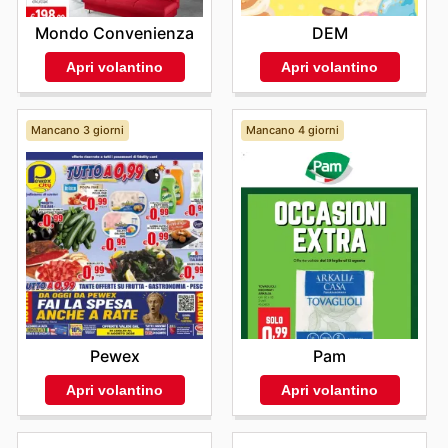
DEM
Mondo Convenienza
Apri volantino
Apri volantino
Mancano 3 giorni
Mancano 4 giorni
Pewex
Pam
Apri volantino
Apri volantino