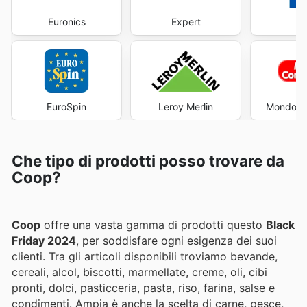
Euronics
Expert
EuroSpin
Leroy Merlin
Mondo C
Che tipo di prodotti posso trovare da
Coop?
Coop
offre una vasta gamma di prodotti questo
Black
Friday 2024
, per soddisfare ogni esigenza dei suoi
clienti. Tra gli articoli disponibili troviamo bevande,
cereali, alcol, biscotti, marmellate, creme, oli, cibi
pronti, dolci, pasticceria, pasta, riso, farina, salse e
condimenti. Ampia è anche la scelta di carne, pesce,