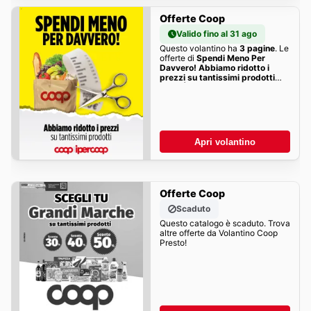
Offerte Coop
Valido fino al 31 ago
Questo volantino ha
3 pagine
. Le
offerte di
Spendi Meno Per
Davvero! Abbiamo ridotto i
prezzi su tantissimi prodotti
Coop | Ipercoop
della settimana
sono qui!
Apri volantino
Offerte Coop
Scaduto
Questo catalogo è scaduto. Trova
altre offerte da Volantino Coop
Presto!