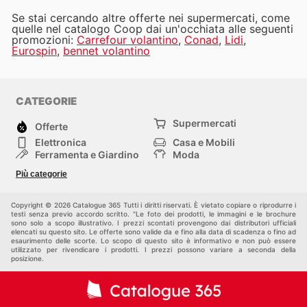
Se stai cercando altre offerte nei supermercati, come
quelle nel catalogo Coop dai un'occhiata alle seguenti
promozioni:
Carrefour volantino
,
Conad
,
Lidi
,
Eurospin
,
bennet volantino
CATEGORIE
Supermercati
Offerte
Elettronica
Casa e Mobili
Ferramenta e Giardino
Moda
Salute e Bellezza
Sport e tempo libero
Più categorie
Bambini e Neonati
Animali Domestici
Altri
Copyright © 2026 Catalogue 365 Tutti i diritti riservati. È vietato copiare o riprodurre i
testi senza previo accordo scritto. "Le foto dei prodotti, le immagini e le brochure
sono solo a scopo illustrativo. I prezzi scontati provengono dai distributori ufficiali
elencati su questo sito. Le offerte sono valide da e fino alla data di scadenza o fino ad
esaurimento delle scorte. Lo scopo di questo sito è informativo e non può essere
utilizzato per rivendicare i prodotti. I prezzi possono variare a seconda della
posizione.