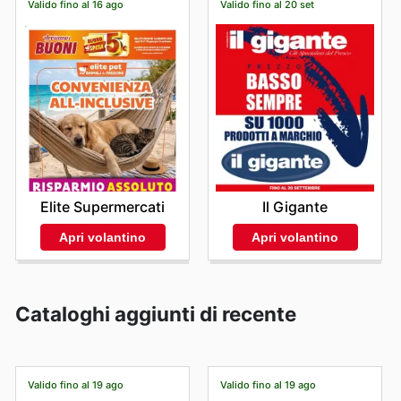
Valido fino al 16 ago
Valido fino al 20 set
Elite Supermercati
Il Gigante
Apri volantino
Apri volantino
Cataloghi aggiunti di recente
Valido fino al 19 ago
Valido fino al 19 ago