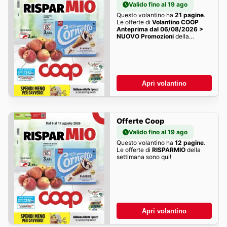
Valido fino al 19 ago
Questo volantino ha
21 pagine
.
Le offerte di
Volantino COOP
Anteprima dal 06/08/2026 >
NUOVO Promozioni
della
settimana sono qui!
Apri volantino
Offerte Coop
Valido fino al 19 ago
Questo volantino ha
12 pagine
.
Le offerte di
RISPARMIO
della
settimana sono qui!
Apri volantino