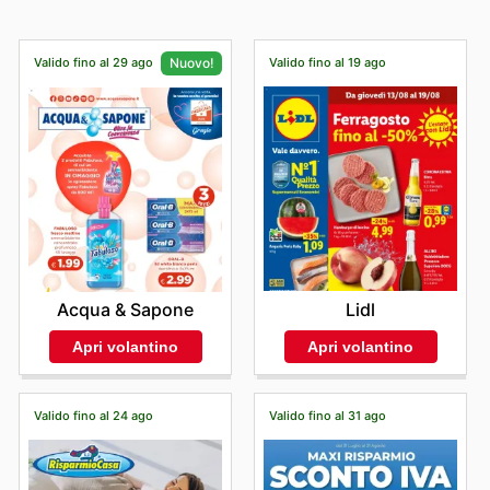
Valido fino al 29 ago
Valido fino al 19 ago
Nuovo!
Lidl
Acqua & Sapone
Apri volantino
Apri volantino
Valido fino al 24 ago
Valido fino al 31 ago