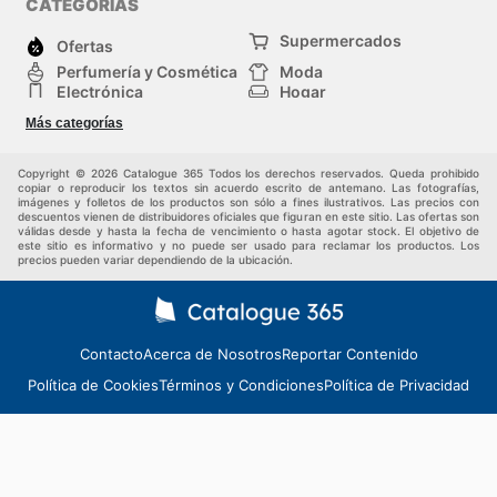
CATEGORÍAS
Supermercados
Ofertas
Perfumería y Cosmética
Moda
Electrónica
Hogar
Deporte
Bricolaje y jardinería
Más categorías
Juguetes y bebés
Mascotas
Auto y Moto
Otros
Copyright © 2026 Catalogue 365 Todos los derechos reservados. Queda prohibido
copiar o reproducir los textos sin acuerdo escrito de antemano. Las fotografías,
imágenes y folletos de los productos son sólo a fines ilustrativos. Las precios con
descuentos vienen de distribuidores oficiales que figuran en este sitio. Las ofertas son
válidas desde y hasta la fecha de vencimiento o hasta agotar stock. El objetivo de
este sitio es informativo y no puede ser usado para reclamar los productos. Los
precios pueden variar dependiendo de la ubicación.
Contacto
Acerca de Nosotros
Reportar Contenido
Política de Cookies
Términos y Condiciones
Política de Privacidad