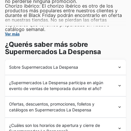
no perderse ninguna promoción.
Chorizo ibérico: El chorizo ibérico es otro de los
productos más populares entre nuestros clientes y
durante el Black Friday podrán encontrarlo en oferta
en nuestras tiendas. No se pierdan las ofertas
especiales que tenemos preparadas en nuestro
catálogo semanal.
Ver más
¿Querés saber más sobre
Supermercados La Despensa
Sobre Supermercados La Despensa
Supermercados La Despensa es una cadena de
¿Supermercados La Despensa participa en algún
supermercados fundada en 1985 en España. Desde sus
evento de ventas de temporada durante el año?
inicios, se ha destacado por ofrecer una amplia
variedad de productos frescos y de calidad, como
Durante el año, Supermercados La Despensa en España
frutas, verduras, carnes, pescados y lácteos. Con el
Ofertas, descuentos, promociones, folletos y
ofrece una variedad de eventos estacionales que los
tiempo, la marca se ha expandido por toda España,
catálogos en Supermercados La Despensa
clientes no querrán perderse. Algunos de los eventos
convirtiéndose en un referente en el sector de
más destacados incluyen el Black Friday y el Cyber
supermercados.
Supermercados La Despensa is a well-known grocery
Monday, donde se pueden encontrar increíbles
¿Cuáles son los horarios de apertura y cierre de
Actualmente, Supermercados La Despensa cuenta con
store chain in España, offering a wide range of products
descuentos en una amplia gama de productos. Además,