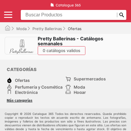
Moda
Pretty Ballerinas
Ofertas
Pretty Ballerinas - Catálogos
semanales
0 catálogos validos
CATEGORÍAS
Supermercados
Ofertas
Perfumería y Cosmética
Moda
Electrónica
Hogar
Deporte
Bricolaje y jardinería
Más categorías
Juguetes y bebés
Mascotas
Auto y Moto
Otros
Copyright © 2026 Catalogue 365 Todos los derechos reservados. Queda prohibido
copiar o reproducir los textos sin acuerdo escrito de antemano. Las fotografías,
imágenes y folletos de los productos son sólo a fines ilustrativos. Las precios con
descuentos vienen de distribuidores oficiales que figuran en este sitio. Las ofertas son
válidas desde y hasta la fecha de vencimiento o hasta agotar stock. El objetivo de