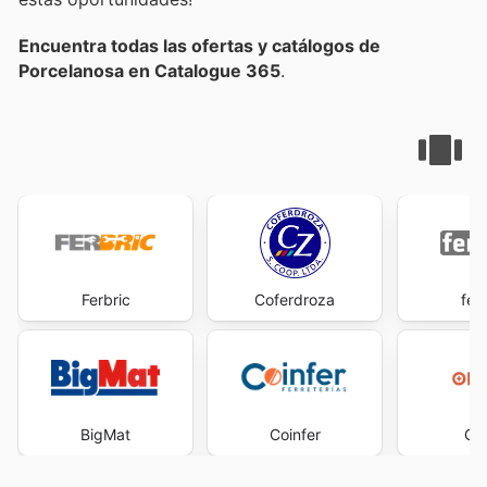
Encuentra todas las ofertas y catálogos de
Porcelanosa en Catalogue 365
.
Ferbric
Coferdroza
fer
BigMat
Coinfer
Op