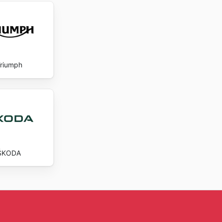
riumph
ŠKODA