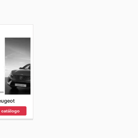
eugeot
r catálogo