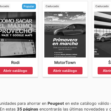
ducado
Caducado
Caducado
Popular
MotorTown
Š
Rodi
Abrir catálogo
Abri
Abrir catálogo
Encuentra las mejores promociones, descuentos y oportunidades para ahorrar en
Peugeot
en este catálogo válido
. En estas
35 páginas
encontrarás las últimas novedades y 