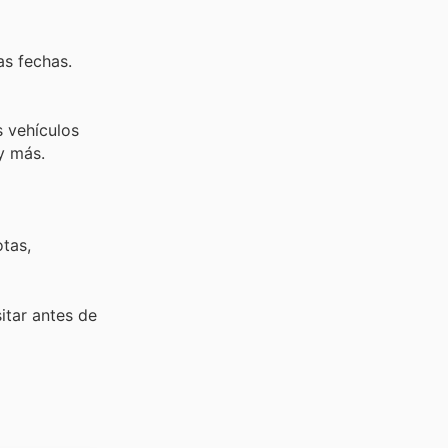
as fechas.
s vehículos
y más.
tas,
sitar
antes de