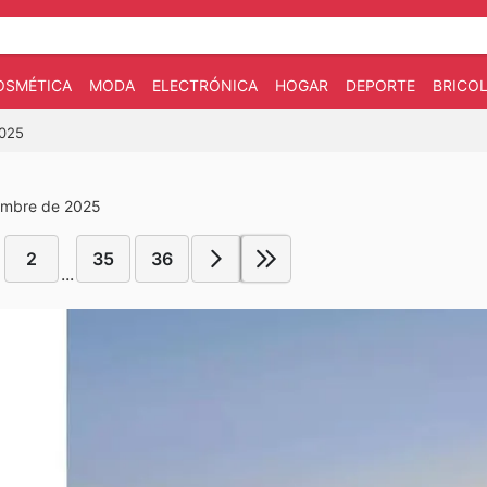
OSMÉTICA
MODA
ELECTRÓNICA
HOGAR
DEPORTE
BRICOL
2025
iembre de 2025
2
35
36
...