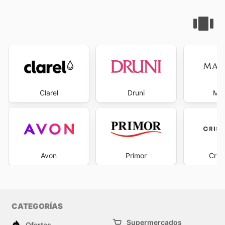
Clarel
Druni
Mar
Avon
Primor
Cris
CATEGORÍAS
Supermercados
Ofertas