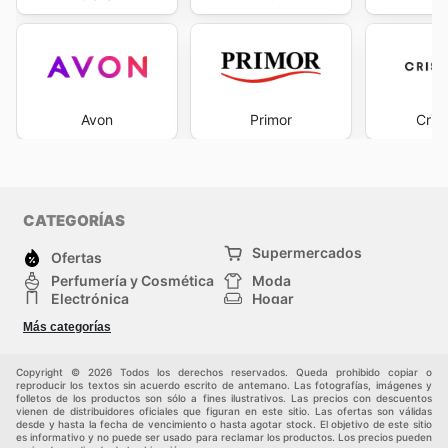
Avon
Primor
Cris
CATEGORÍAS
Supermercados
Ofertas
Perfumería y Cosmética
Moda
Electrónica
Hogar
Deporte
Bricolaje y jardinería
Más categorías
Juguetes y bebés
Mascotas
Auto y Moto
Otros
Copyright © 2026 Todos los derechos reservados. Queda prohibido copiar o
reproducir los textos sin acuerdo escrito de antemano. Las fotografías, imágenes y
folletos de los productos son sólo a fines ilustrativos. Las precios con descuentos
vienen de distribuidores oficiales que figuran en este sitio. Las ofertas son válidas
desde y hasta la fecha de vencimiento o hasta agotar stock. El objetivo de este sitio
es informativo y no puede ser usado para reclamar los productos. Los precios pueden