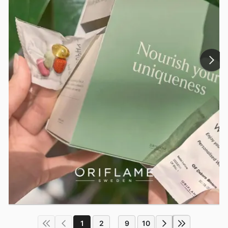
1
2
9
10
...