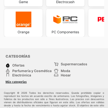
Game
Electrocash
D
Orange
PC Componentes
Pe
CATEGORÍAS
Supermercados
Ofertas
Perfumería y Cosmética
Moda
Electrónica
Hogar
Deporte
Bricolaje y jardinería
Más categorías
Juguetes y bebés
Mascotas
Auto y Moto
Otros
Copyright © 2026 Todos los derechos reservados. Queda prohibido copiar o
reproducir los textos sin acuerdo escrito de antemano. Las fotografías, imágenes y
folletos de los productos son sólo a fines ilustrativos. Las precios con descuentos
vienen de distribuidores oficiales que figuran en este sitio. Las ofertas son válidas
desde y hasta la fecha de vencimiento o hasta agotar stock. El objetivo de este sitio