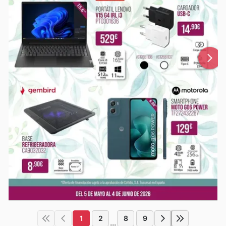
1
2
8
9
...