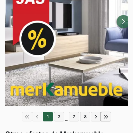
1
2
7
8
...