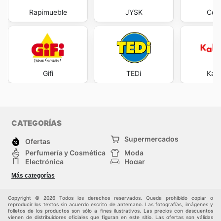
Rapimueble
JYSK
Con
Gifi
TEDi
Kal
CATEGORÍAS
Supermercados
Ofertas
Perfumería y Cosmética
Moda
Electrónica
Hogar
Deporte
Bricolaje y jardinería
Más categorías
Juguetes y bebés
Mascotas
Auto y Moto
Otros
Copyright © 2026 Todos los derechos reservados. Queda prohibido copiar o
reproducir los textos sin acuerdo escrito de antemano. Las fotografías, imágenes y
folletos de los productos son sólo a fines ilustrativos. Las precios con descuentos
vienen de distribuidores oficiales que figuran en este sitio. Las ofertas son válidas