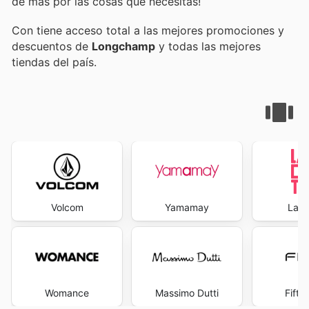
de más por las cosas que necesitas!
Con
tiene acceso total a las mejores promociones y
descuentos de
Longchamp
y todas las mejores
tiendas del país.
Volcom
Yamamay
La R
Womance
Massimo Dutti
Fifty