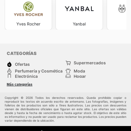
Yves Rocher
Yanbal
Ap
CATEGORÍAS
Supermercados
Ofertas
Perfumería y Cosmética
Moda
Electrónica
Hogar
Deporte
Bricolaje y jardinería
Más categorías
Juguetes y bebés
Mascotas
Auto y Moto
Otros
Copyright © 2026 Todos los derechos reservados. Queda prohibido copiar o
reproducir los textos sin acuerdo escrito de antemano. Las fotografías, imágenes y
folletos de los productos son sólo a fines ilustrativos. Las precios con descuentos
vienen de distribuidores oficiales que figuran en este sitio. Las ofertas son válidas
desde y hasta la fecha de vencimiento o hasta agotar stock. El objetivo de este sitio
es informativo y no puede ser usado para reclamar los productos. Los precios pueden
variar dependiendo de la ubicación.