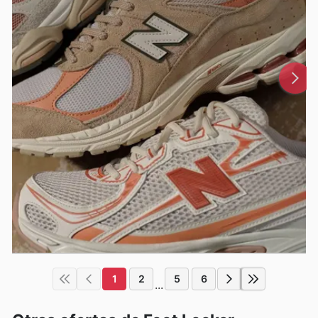
1
2
5
6
...