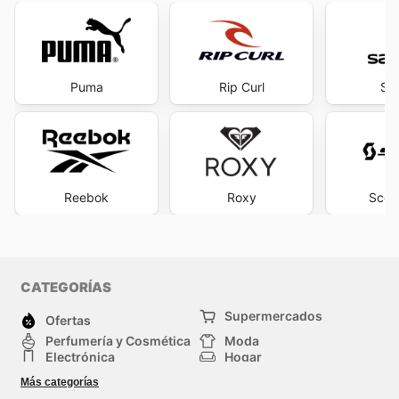
Puma
Rip Curl
Sa
Reebok
Roxy
Scott
CATEGORÍAS
Supermercados
Ofertas
Perfumería y Cosmética
Moda
Electrónica
Hogar
Deporte
Bricolaje y jardinería
Más categorías
Juguetes y bebés
Mascotas