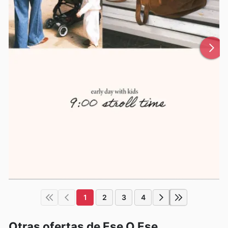
1
2
3
4
Otras ofertas de Ese O Ese