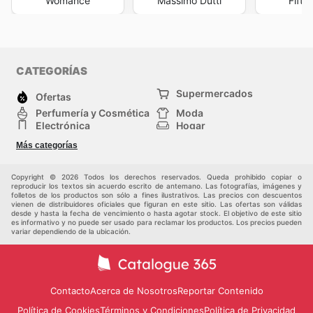
Womance
Massimo Dutti
Fifty
CATEGORÍAS
Supermercados
Ofertas
Perfumería y Cosmética
Moda
Electrónica
Hogar
Deporte
Bricolaje y jardinería
Más categorías
Juguetes y bebés
Mascotas
Auto y Moto
Otros
Copyright © 2026 Todos los derechos reservados. Queda prohibido copiar o
reproducir los textos sin acuerdo escrito de antemano. Las fotografías, imágenes y
folletos de los productos son sólo a fines ilustrativos. Las precios con descuentos
vienen de distribuidores oficiales que figuran en este sitio. Las ofertas son válidas
desde y hasta la fecha de vencimiento o hasta agotar stock. El objetivo de este sitio
es informativo y no puede ser usado para reclamar los productos. Los precios pueden
variar dependiendo de la ubicación.
Contacto
Acerca de Nosotros
Reportar Contenido
Política de Cookies
Términos y Condiciones
Política de Privacidad