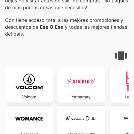
dejes de visitar
antes de salir de compras. ¡No pagues
de más por las cosas que necesitas!
Con
tiene acceso total a las mejores promociones y
descuentos de
Ese O Ese
y todas las mejores tiendas
del país.
Volcom
Yamamay
La R