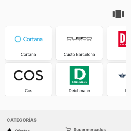
Cortana
Custo Barcelona
D
Cos
Deichmann
Do
CATEGORÍAS
Supermercados
Ofertas