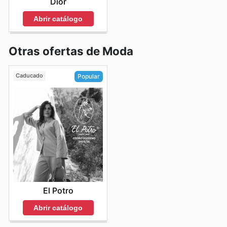
Dior
Abrir catálogo
Otras ofertas de Moda
Caducado
Popular
El Potro
Abrir catálogo