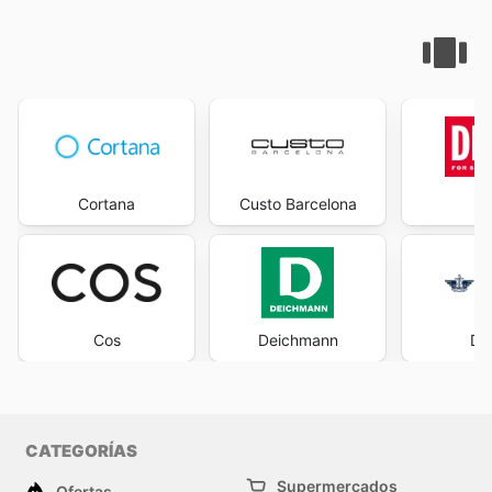
Cortana
Custo Barcelona
D
Cos
Deichmann
Do
CATEGORÍAS
Supermercados
Ofertas