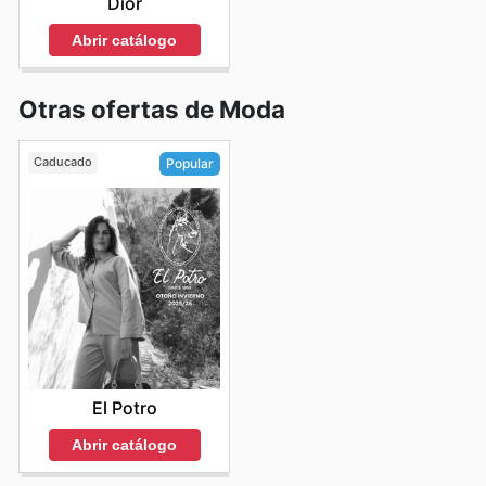
Dior
Abrir catálogo
Otras ofertas de Moda
Caducado
Popular
El Potro
Abrir catálogo