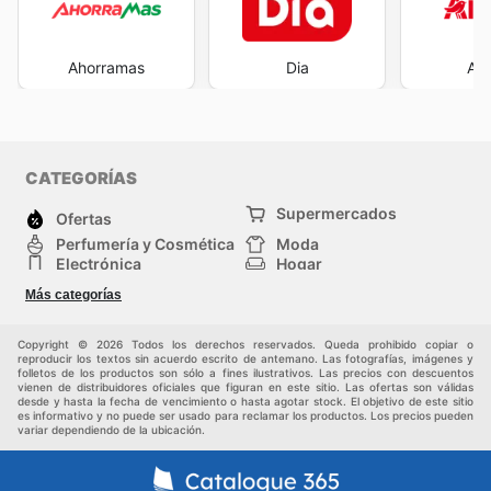
Ahorramas
Dia
Al
CATEGORÍAS
Supermercados
Ofertas
Perfumería y Cosmética
Moda
Electrónica
Hogar
Deporte
Bricolaje y jardinería
Más categorías
Juguetes y bebés
Mascotas
Auto y Moto
Otros
Copyright © 2026 Todos los derechos reservados. Queda prohibido copiar o
reproducir los textos sin acuerdo escrito de antemano. Las fotografías, imágenes y
folletos de los productos son sólo a fines ilustrativos. Las precios con descuentos
vienen de distribuidores oficiales que figuran en este sitio. Las ofertas son válidas
desde y hasta la fecha de vencimiento o hasta agotar stock. El objetivo de este sitio
es informativo y no puede ser usado para reclamar los productos. Los precios pueden
variar dependiendo de la ubicación.