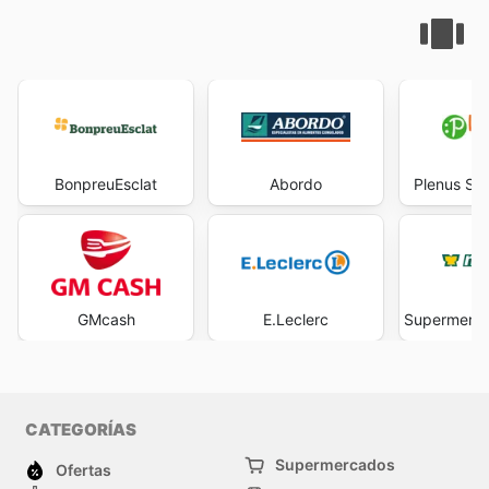
BonpreuEsclat
Abordo
Plenus Su
GMcash
E.Leclerc
Supermerc
CATEGORÍAS
Supermercados
Ofertas