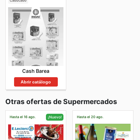
Caducado
Cash Barea
Abrir catálogo
Otras ofertas de Supermercados
Hasta el 16 ago.
Hasta el 20 ago.
¡Nuevo!