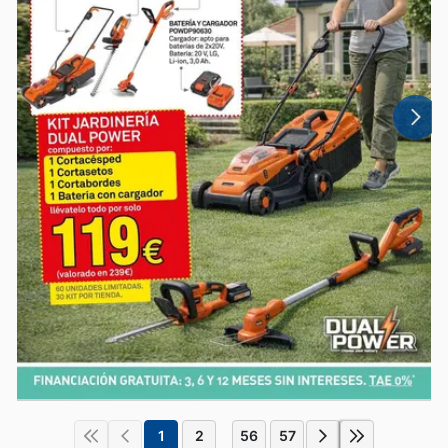
1
2
56
57
...