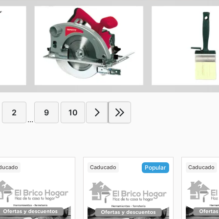
2
9
10
...
ducado
Caducado
Caducado
Popular