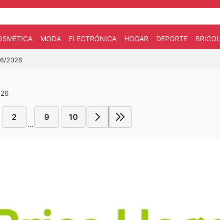
OSMÉTICA
MODA
ELECTRÓNICA
HOGAR
DEPORTE
BRICOL
06/2026
026
2
9
10
...