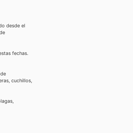
do desde el
 de
estas fechas.
 de
ras, cuchillos,
plagas,