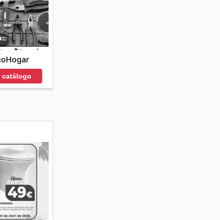
coHogar
r catálogo