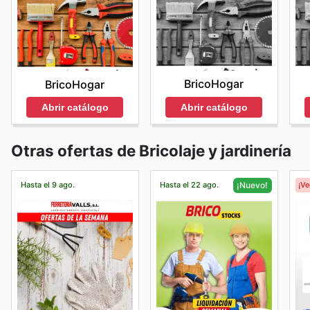
BricoHogar
BricoHogar
Abrir catálogo
Abrir catálogo
Otras ofertas de Bricolaje y jardinería
Hasta el 9 ago.
Hasta el 22 ago.
¡V
¡Nuevo!