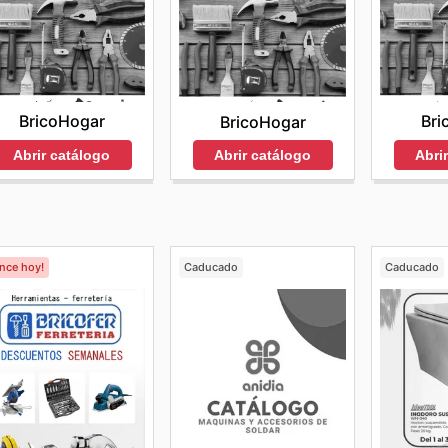
BricoHogar
Bri
BricoHogar
Abrir catálogo
Abri
Abrir catálogo
ence hoy!
Caducado
Caducado