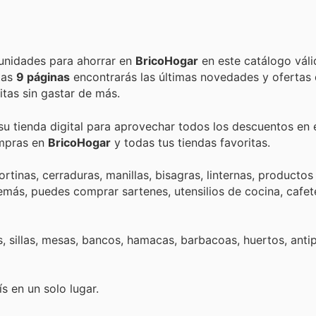
Encuentra las mejores promociones, descuentos y oportunidades para ahorrar en
BricoHogar
en este catálogo váli
stas
9 páginas
encontrarás las últimas novedades y ofertas
tas sin gastar de más.
su tienda digital para aprovechar todos los descuentos en 
ompras en
BricoHogar
y todas tus tiendas favoritas.
rtinas, cerraduras, manillas, bisagras, linternas, productos
más, puedes comprar sartenes, utensilios de cocina, cafete
as, sillas, mesas, bancos, hamacas, barbacoas, huertos, anti
s en un solo lugar.