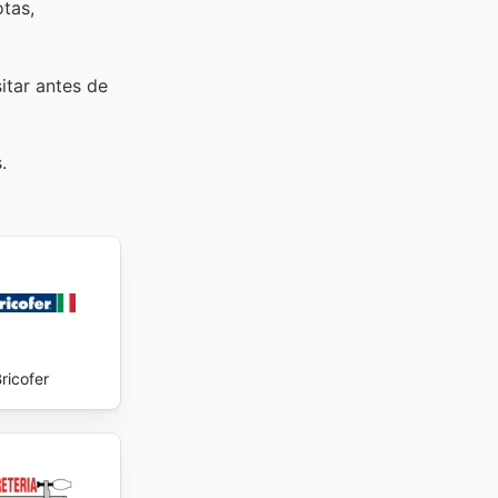
tas,
sitar
antes de
.
ricofer