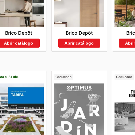
Brico Depôt
Brico Depôt
Bri
Abrir catálogo
Abrir catálogo
Abri
ta el 31 dic.
Caducado
Caducado