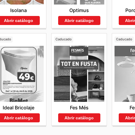
Isolana
Optimus
Por
Abrir catálogo
Abrir catálogo
Abri
ducado
Caducado
Caducado
Ideal Bricolaje
Fes Més
Fe
Abrir catálogo
Abrir catálogo
Abri