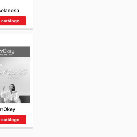
celanosa
r catálogo
rrOkey
r catálogo