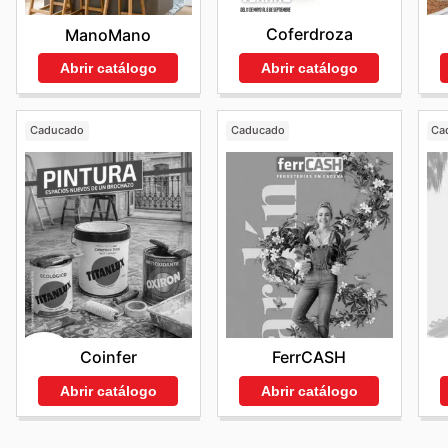
Coferdroza
ManoMano
Abrir catálogo
Abrir catálogo
Caducado
Caducado
Ca
Coinfer
FerrCASH
Abrir catálogo
Abrir catálogo