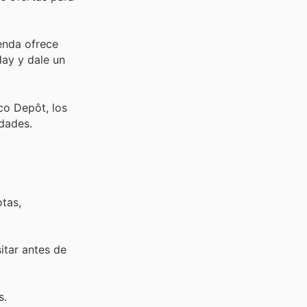
ienda ofrece
day y dale un
co Depôt, los
idades.
tas,
sitar
antes de
s.