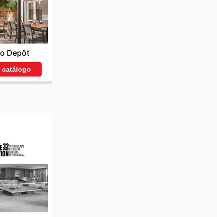
co Depôt
r catálogo