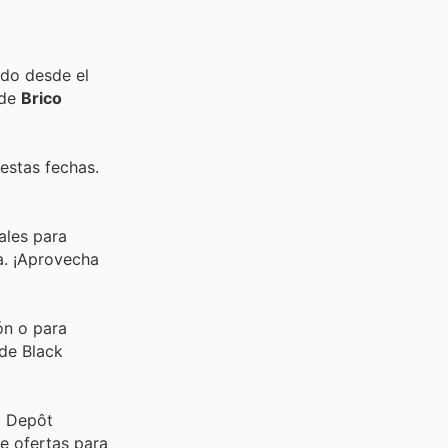
ido desde el
 de
Brico
estas fechas.
ales para
a. ¡Aprovecha
ón o para
 de Black
o Depôt
e ofertas para