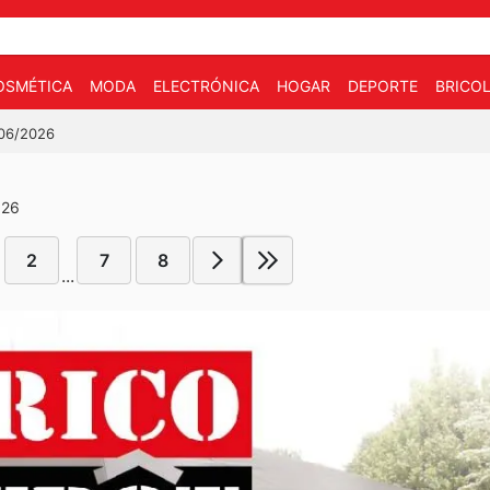
OSMÉTICA
MODA
ELECTRÓNICA
HOGAR
DEPORTE
BRICOL
/06/2026
026
2
7
8
...