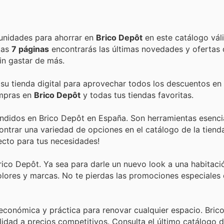
Encuentra las mejores promociones, descuentos y oportunidades para ahorrar en
Brico Depôt
en este catálogo vál
stas
7 páginas
encontrarás las últimas novedades y ofertas
in gastar de más.
 su tienda digital para aprovechar todos los descuentos en 
ompras en
Brico Depôt
y todas tus tiendas favoritas.
endidos en Brico Depôt en España. Son herramientas esenci
ontrar una variedad de opciones en el catálogo de la tiend
fecto para tus necesidades!
Brico Depôt. Ya sea para darle un nuevo look a una habitaci
olores y marcas. No te pierdas las promociones especiales
económica y práctica para renovar cualquier espacio. Bric
lidad a precios competitivos. Consulta el último catálogo d