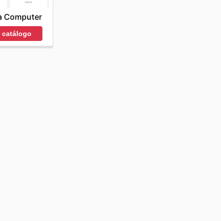
a Computer
r catálogo