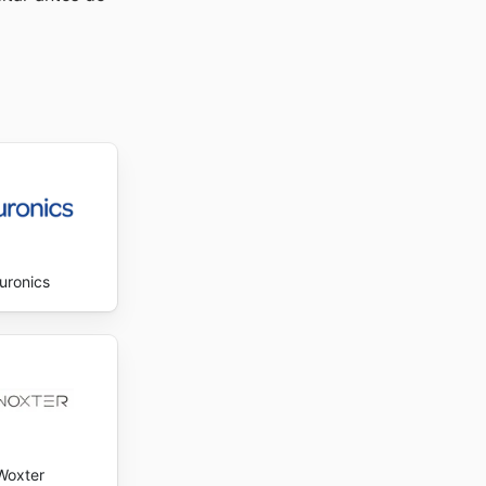
uronics
Woxter