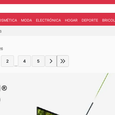
OSMÉTICA
MODA
ELECTRÓNICA
HOGAR
DEPORTE
BRICOL
6
26
2
4
5
...