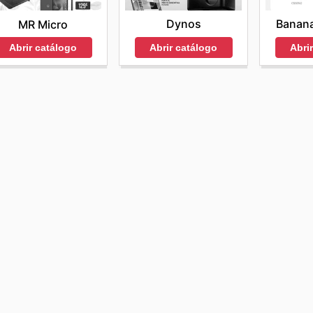
Dynos
Banan
MR Micro
Abrir catálogo
Abri
Abrir catálogo