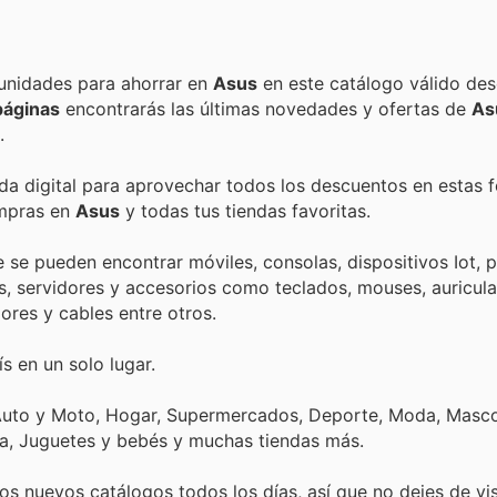
Encuentra las mejores promociones, descuentos y oportunidades para ahorrar en
Asus
en este catálogo válido de
páginas
encontrarás las últimas novedades y ofertas de
As
.
nda digital para aprovechar todos los descuentos en estas 
ompras en
Asus
y todas tus tiendas favoritas.
e pueden encontrar móviles, consolas, dispositivos Iot, po
 servidores y accesorios como teclados, mouses, auricular
ores y cables entre otros.
s en un solo lugar.
 Auto y Moto, Hogar, Supermercados, Deporte, Moda, Masco
ica, Juguetes y bebés y muchas tiendas más.
s nuevos catálogos todos los días, así que no dejes de vi