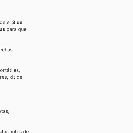
sde el
3 de
us
para que
fechas.
rtátiles,
es, kit de
tas,
sitar
antes de